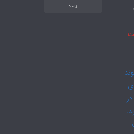
اینماد
 تا 48 ساعت
 15 ثبت شوند
دی
در