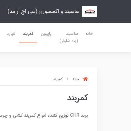
ساسبند و اکسسوری (سی اچ آر مد)
خانه
ساسبند
پاپیون
کمربند
لنیارد
(بند شلوار)
خانه
کمربند
کمربند
برند
CHR توزیع کننده انواع کمربند کشی و چرمی زنانه مردانه و بچه گانه میباشد.