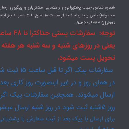
شماره تماس جهت پشتیبانی و راهنمایی مشتریان و پیگیری ارسال
محموله(تماس و یا پیام فقط از ساعت ۱۰ صبح تا ۵ عصر به جز ایام
تعطیل) 09035809343
توجه: سفارشات پستی حداکثرا
یعنی در روزهای شنبه و سه شنبه هر هفته
تحویل پست میشود.
سفارشات پیک اگر تا قبل ساعت
در همان روز و در غیر اینصورت روز کاری بع
ارسال میشوند. همچنین سفارشات پیک اگر 
روز ۵شنبه ثبت شود در روز شنبه ارسال میشود.
برای ارسال با پیک بعد از ثبت سفارش با پشتیبانی