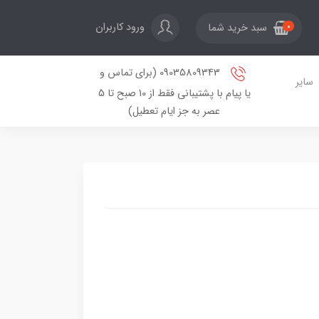
ورود کاربران
سبد خرید شما
0
09035809343 (برای تماس و
سایر
یا پیام با پشتیبانی فقط از 10 صبح تا 5
عصر به جز ایام تعطیل)