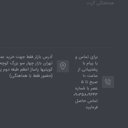
هماهنگی گردد.
برای تماس و
آدرس بازار فقط جهت خرید عمد
یا پیام با
تهران بازار چهار سو بزرگ کوچه ب
پشتیبانی از
ساعت 10
(حضور فقط با هماهنگی)
صبح تا 5
عصر با شماره
09035809343
تماس حاصل
فرمایید