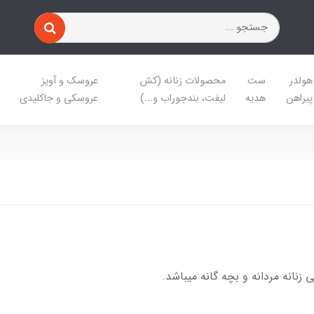
هولدر
ست
محصولات زنانه (کش
عروسک و آویز
پیراهن
هدیه
لیفت، بندجوراب و...)
عروسکی و جاکلیدی