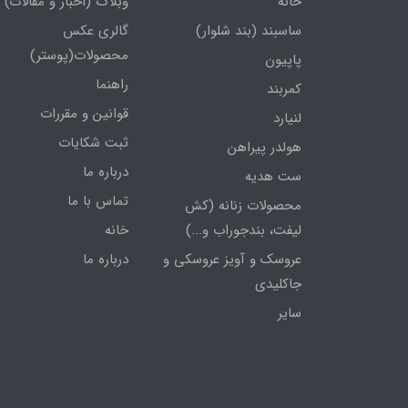
خانه
وبلاگ (اخبار و مقالات)
ساسبند (بند شلوار)
گالری عکس
محصولات(پوستر)
پاپیون
راهنما
کمربند
قوانین و مقررات
لنیارد
ثبت شکایات
هولدر پیراهن
درباره ما
ست هدیه
تماس با ما
محصولات زنانه (کش
لیفت، بندجوراب و...)
خانه
عروسک و آویز عروسکی و
درباره ما
جاکلیدی
سایر