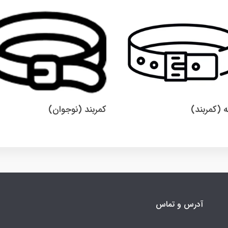
ه (کمربند)
کمربند (نوجوان)
آدرس و تماس