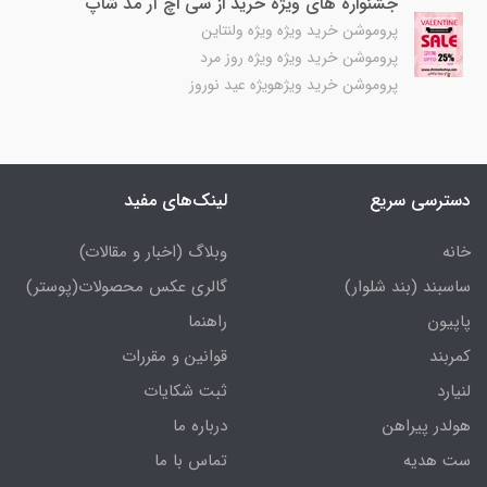
جشنواره های ویژه خرید از سی اچ آر مد شاپ
پروموشن خرید ویژه ویژه ولنتاین
پروموشن خرید ویژه ویژه روز مرد
پروموشن خرید ویژهویژه عید نوروز
دسترسی سریع
لینک‌های مفید
خانه
وبلاگ (اخبار و مقالات)
ساسبند (بند شلوار)
گالری عکس محصولات(پوستر)
پاپیون
راهنما
کمربند
قوانین و مقررات
لنیارد
ثبت شکایات
هولدر پیراهن
درباره ما
ست هدیه
تماس با ما