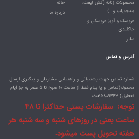
محصولات زنانه (کش لیفت،
خانه
بندجوراب و...)
درباره ما
عروسک و آویز عروسکی و
جاکلیدی
سایر
آدرس و تماس
شماره تماس جهت پشتیبانی و راهنمایی مشتریان و پیگیری ارسال
محموله(تماس و یا پیام فقط از ساعت ۱۰ صبح تا ۵ عصر به جز ایام
تعطیل) 09035809343
توجه: سفارشات پستی حداکثرا تا 48
ساعت یعنی در روزهای شنبه و سه شنبه هر
هفته تحویل پست میشود.