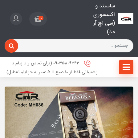
ساسبند و
اکسسوری
0
(سی اچ آر
مد)
09035809343 (برای تماس و یا پیام با
پشتیبانی فقط از 10 صبح تا 5 عصر به جز ایام تعطیل)