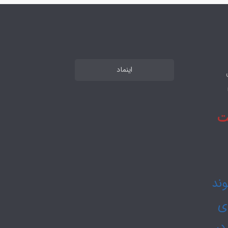
اینماد
 تا 48 ساعت
 15 ثبت شوند
دی
در