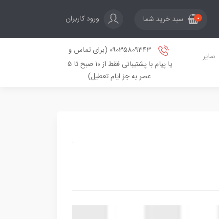
ورود کاربران
سبد خرید شما
0
09035809343 (برای تماس و
سایر
یا پیام با پشتیبانی فقط از 10 صبح تا 5
عصر به جز ایام تعطیل)