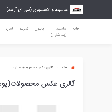
ساسبند و اکسسوری (سی اچ آر مد)
خانه
ساسبند
پاپیون
کمربند
لنیارد
(بند شلوار)
خانه
گالری عکس محصولات(پوستر)
گالری عکس محصولات(پوس