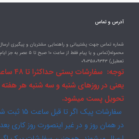
آدرس و تماس
شماره تماس جهت پشتیبانی و راهنمایی مشتریان و پیگیری ارسال
محموله(تماس و یا پیام فقط از ساعت ۱۰ صبح تا ۵ عصر به جز ایام
تعطیل) 09035809343
توجه: سفارشات پستی حداکثرا
یعنی در روزهای شنبه و سه شنبه هر هفته
تحویل پست میشود.
سفارشات پیک اگر تا قبل ساعت
در همان روز و در غیر اینصورت روز کاری بع
ارسال میشوند. همچنین سفارشات پیک اگر 