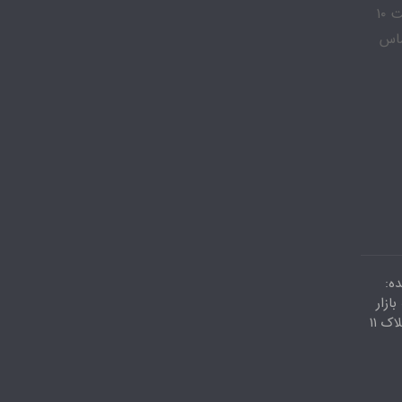
جهت خرید اجناس بصورت تکی و عمده فقط و فقط در ساعت ۱۰
 تعطیل با شماره 09035809343 تماس
ه:
ازار
کویتیها پاساژ اعظم طبقه دوم پلاک ۱۱