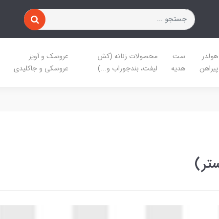
هولدر
ست
محصولات زنانه (کش
عروسک و آویز
پیراهن
هدیه
لیفت، بندجوراب و...)
عروسکی و جاکلیدی
تر)