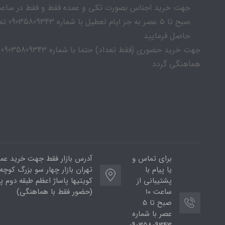
صبح تا ۵ عصر به جز ایام
حاصل فرمایید.
جهت خرید حضوری (فقط تعداد) حتما با شماره 09035809343
هماهنگی گردد.
برای تماس و
آدرس بازار فقط جهت خرید عمد
یا پیام با
تهران بازار چهار سو بزرگ کوچه ب
پشتیبانی از
ساعت 10
(حضور فقط با هماهنگی)
صبح تا 5
عصر با شماره
09035809343