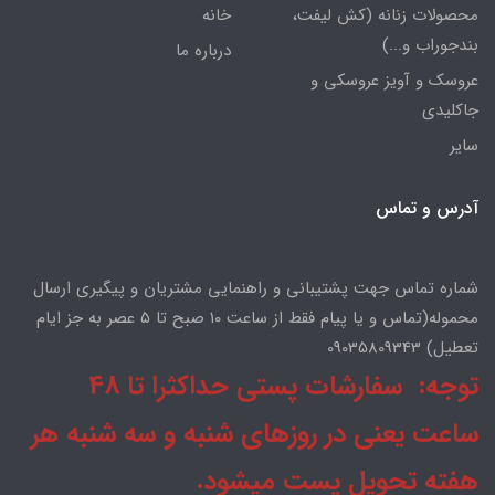
محصولات زنانه (کش لیفت،
خانه
بندجوراب و...)
درباره ما
عروسک و آویز عروسکی و
جاکلیدی
سایر
آدرس و تماس
شماره تماس جهت پشتیبانی و راهنمایی مشتریان و پیگیری ارسال
محموله(تماس و یا پیام فقط از ساعت ۱۰ صبح تا ۵ عصر به جز ایام
تعطیل) 09035809343
توجه: سفارشات پستی حداکثرا تا 48
ساعت یعنی در روزهای شنبه و سه شنبه هر
هفته تحویل پست میشود.