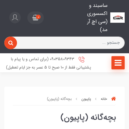
ساسبند و
اکسسوری
0
(سی اچ آر
مد)
09035809343 (برای تماس و یا پیام با
پشتیبانی فقط از 10 صبح تا 5 عصر به جز ایام تعطیل)
خانه
پاپیون
بچه‌گانه (پاپیون)
بچه‌گانه (پاپیون)