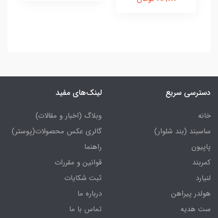
دسترسی سریع
لینک‌های مفید
خانه
وبلاگ (اخبار و مقالات)
ساسبند (بند شلوار)
گالری عکس محصولات(پوستر)
پاپیون
راهنما
کمربند
قوانین و مقررات
لنیارد
ثبت شکایات
هولدر پیراهن
درباره ما
ست هدیه
تماس با ما