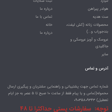
لنیارد
ثبت شکایات
هولدر پیراهن
درباره ما
ست هدیه
تماس با ما
محصولات زنانه (کش لیفت،
خانه
بندجوراب و...)
درباره ما
عروسک و آویز عروسکی و
جاکلیدی
سایر
آدرس و تماس
شماره تماس جهت پشتیبانی و راهنمایی مشتریان و پیگیری ارسال
محموله(تماس و یا پیام فقط از ساعت ۱۰ صبح تا ۵ عصر به جز ایام
تعطیل) 09035809343
توجه: سفارشات پستی حداکثرا تا 48