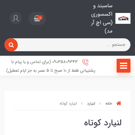
ساسبند و
اکسسوری
0
(سی اچ آر
مد)
09035809343 (برای تماس و یا پیام با
پشتیبانی فقط از 10 صبح تا 5 عصر به جز ایام تعطیل)
خانه
لنیارد
لنیارد کوتاه
لنیارد کوتاه