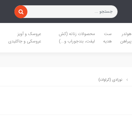
هولدر
ست
محصولات زنانه (کش
عروسک و آویز
پیراهن
هدیه
لیفت، بندجوراب و...)
عروسکی و جاکلیدی
نوزادی (کراوات)