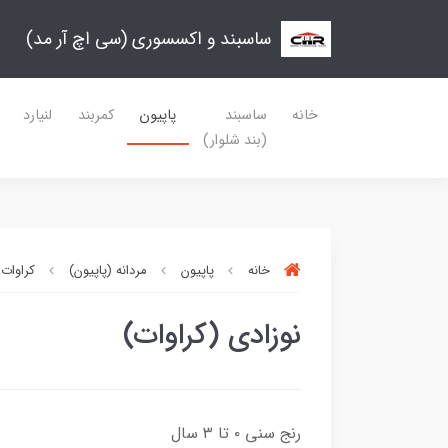
ساسبند و اکسسوری (سی اچ آر مد)
خانه
ساسبند
پاپیون
کمربند
لنیارد
(بند شلوار)
خانه
پاپیون
مردانه (پاپیون)
کراوات
نوزادی (کراوات)
رنج سنی ۰ تا ۳ سال