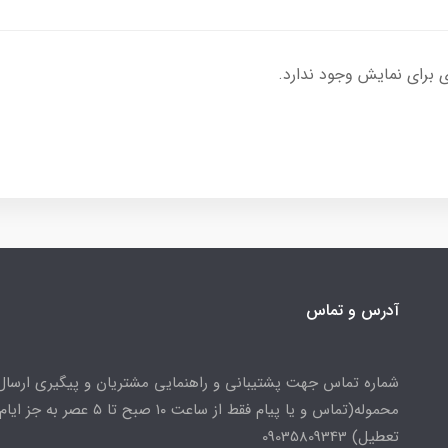
 برای نمایش وجود ندارد.
آدرس و تماس
شماره تماس جهت پشتیبانی و راهنمایی مشتریان و پیگیری ارسال
محموله(تماس و یا پیام فقط از ساعت ۱۰ صبح تا ۵ عصر به جز ایام
تعطیل) 09035809343