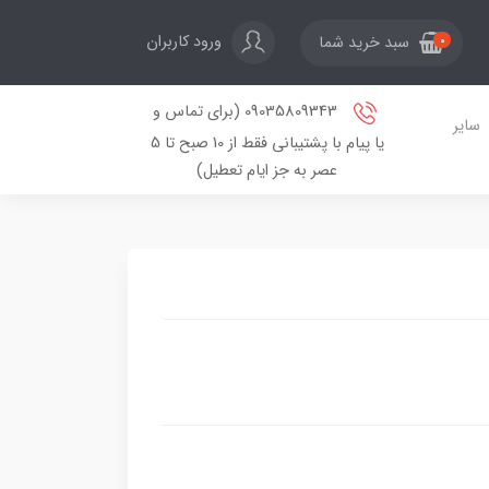
ورود کاربران
سبد خرید شما
0
09035809343 (برای تماس و
سایر
یا پیام با پشتیبانی فقط از 10 صبح تا 5
عصر به جز ایام تعطیل)