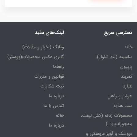
دسترسی سریع
لینک‌های مفید
خانه
وبلاگ (اخبار و مقالات)
ساسبند (بند شلوار)
گالری عکس محصولات(پوستر)
پاپیون
راهنما
کمربند
قوانین و مقررات
لنیارد
ثبت شکایات
هولدر پیراهن
درباره ما
ست هدیه
تماس با ما
محصولات زنانه (کش لیفت،
خانه
بندجوراب و...)
درباره ما
عروسک و آویز عروسکی و