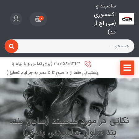
ساسبند و
اکسسوری
0
(سی اچ آر
مد)
09035809343 (برای تماس و یا پیام با
پشتیبانی فقط از 10 صبح تا 5 عصر به جز ایام تعطیل)
نکاتی در مورد ساسبند (ساس بند،
بند شلوار، ساسپندر، بندک)