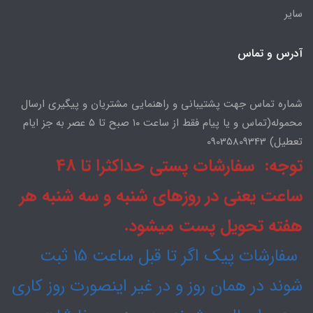
سایر
آدرس و تماس
شماره تماس جهت پشتیبانی و راهنمایی مشتریان و پیگیری ارسال
محموله(تماس و یا پیام فقط از ساعت ۱۰ صبح تا ۵ عصر به جز ایام
تعطیل) 09035809343
توجه: سفارشات پستی حداکثرا تا 48
ساعت یعنی در روزهای شنبه و سه شنبه هر
هفته تحویل پست میشود.
سفارشات پیک اگر تا قبل ساعت 15 ثبت
شوند در همان روز و در غیر اینصورت روز کاری