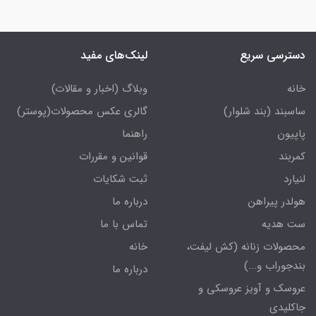
دسترسی سریع
لینک‌های مفید
خانه
وبلاگ (اخبار و مقالات)
ساسبند (بند شلوار)
گالری عکس محصولات(پوستر)
پاپیون
راهنما
کمربند
قوانین و مقررات
لنیارد
ثبت شکایات
هولدر پیراهن
درباره ما
ست هدیه
تماس با ما
محصولات زنانه (کش لیفت،
خانه
بندجوراب و...)
درباره ما
عروسک و آویز عروسکی و
جاکلیدی