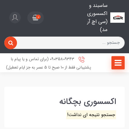
ساسبند و
اکسسوری
0
(سی اچ آر
مد)
09035809343 (برای تماس و یا پیام با
پشتیبانی فقط از 10 صبح تا 5 عصر به جز ایام تعطیل)
اکسسوری بچگانه
جستجو نتیجه ای نداشت!