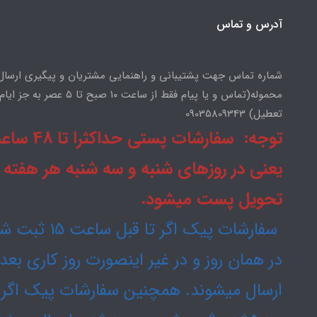
آدرس و تماس
شماره تماس جهت پشتیبانی و راهنمایی مشتریان و پیگیری ارسال
محموله(تماس و یا پیام فقط از ساعت ۱۰ صبح تا ۵ عصر به جز ایام
تعطیل) 09035809343
توجه: سفارشات پستی حداکثرا
یعنی در روزهای شنبه و سه شنبه هر هفته
تحویل پست میشود.
سفارشات پیک اگر تا قبل ساعت
در همان روز و در غیر اینصورت روز کاری بع
ارسال میشوند. همچنین سفارشات پیک اگر 