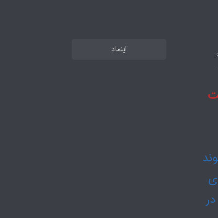
اینماد
 تا 48 ساعت
 15 ثبت شوند
دی
در