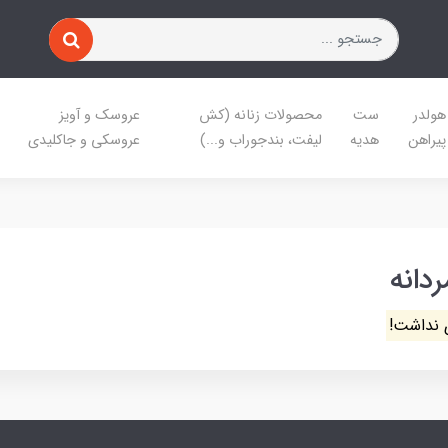
هولدر
ست
محصولات زنانه (کش
عروسک و آویز
پیراهن
هدیه
لیفت، بندجوراب و...)
عروسکی و جاکلیدی
دانه
 نداشت!