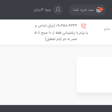
ورود کاربران
سبد خرید شما
0
09035809343 (برای تماس و
سایر
یا پیام با پشتیبانی فقط از 10 صبح تا 5
عصر به جز ایام تعطیل)