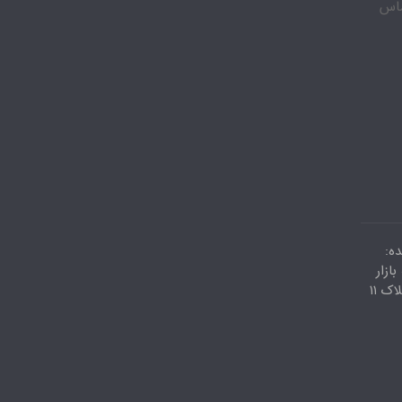
 تعطیل با شماره 09035809343 تماس
ه:
ازار
کویتیها پاساژ اعظم طبقه دوم پلاک ۱۱