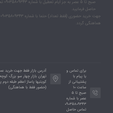
صبح تا ۵ عصر به جز ایام
حاصل فرمایید.
جهت خرید حضوری (فقط تعداد) حتما با شماره 09035809343
هماهنگی گردد.
برای تماس و
آدرس بازار فقط جهت خرید عمد
یا پیام با
تهران بازار چهار سو بزرگ کوچه ب
پشتیبانی از
ساعت 10
(حضور فقط با هماهنگی)
صبح تا 5
عصر با شماره
09035809343
تماس حاصل