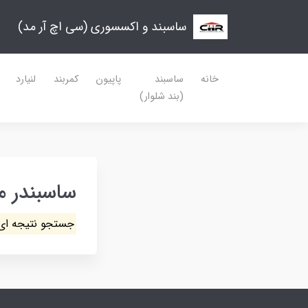
ساسبند و اکسسوری (سی اچ آر مد)
خانه
ساسبند
پاپیون
کمربند
لنیارد
(بند شلوار)
ساسبندر مر
جستجو نتیجه ای