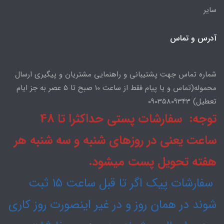
سایر
آدرس و تماس
شماره تماس جهت پشتیبانی و راهنمایی مشتریان و پیگیری ارسال
محموله(تماس و یا پیام فقط از ساعت ۱۰ صبح تا ۵ عصر به جز ایام
تعطیل) 09035809343
توجه: سفارشات پستی حداکثرا تا 48
ساعت یعنی در روزهای شنبه و سه شنبه هر
هفته تحویل پست میشود.
سفارشات پیک اگر تا قبل ساعت 15 ثبت
شوند در همان روز و در غیر اینصورت روز کاری