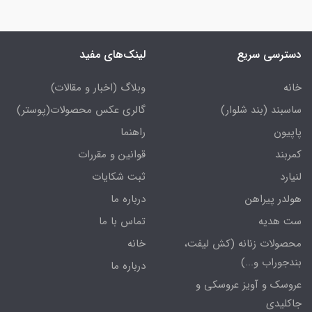
دسترسی سریع
لینک‌های مفید
خانه
وبلاگ (اخبار و مقالات)
ساسبند (بند شلوار)
گالری عکس محصولات(پوستر)
پاپیون
راهنما
کمربند
قوانین و مقررات
لنیارد
ثبت شکایات
هولدر پیراهن
درباره ما
ست هدیه
تماس با ما
محصولات زنانه (کش لیفت،
خانه
بندجوراب و...)
درباره ما
عروسک و آویز عروسکی و
جاکلیدی