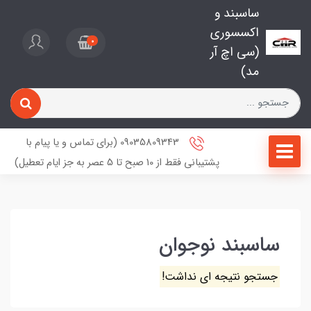
ساسبند و
اکسسوری
0
(سی اچ آر
مد)
09035809343 (برای تماس و یا پیام با
پشتیبانی فقط از 10 صبح تا 5 عصر به جز ایام تعطیل)
ساسبند نوجوان
جستجو نتیجه ای نداشت!