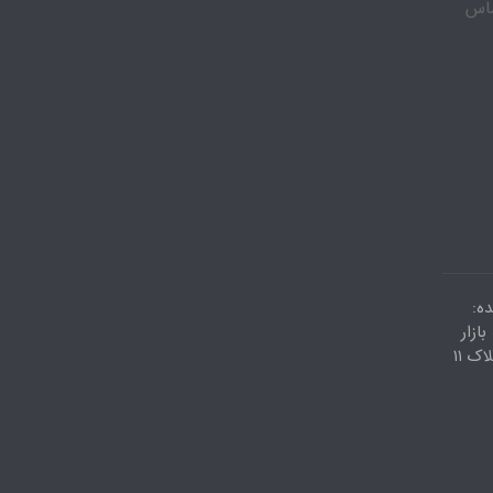
 تعطیل با شماره 09035809343 تماس
ه:
ازار
کویتیها پاساژ اعظم طبقه دوم پلاک ۱۱