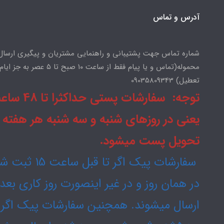
آدرس و تماس
شماره تماس جهت پشتیبانی و راهنمایی مشتریان و پیگیری ارسال
محموله(تماس و یا پیام فقط از ساعت ۱۰ صبح تا ۵ عصر به جز ایام
تعطیل) 09035809343
توجه: سفارشات پستی حداکثرا
یعنی در روزهای شنبه و سه شنبه هر هفته
تحویل پست میشود.
سفارشات پیک اگر تا قبل ساعت
در همان روز و در غیر اینصورت روز کاری بع
ارسال میشوند. همچنین سفارشات پیک اگر 