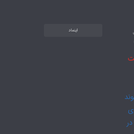
اینماد
 تا 48 ساعت
 15 ثبت شوند
دی
در