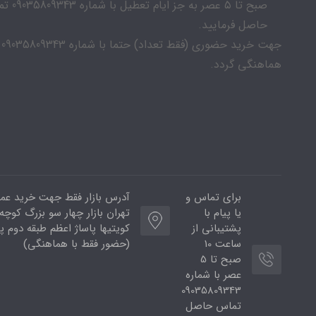
صبح تا ۵ عصر به جز ایام
حاصل فرمایید.
جهت خرید حضوری (فقط تعداد) حتما با شماره 09035809343
هماهنگی گردد.
برای تماس و
آدرس بازار فقط جهت خرید عمد
یا پیام با
تهران بازار چهار سو بزرگ کوچه ب
پشتیبانی از
ساعت 10
(حضور فقط با هماهنگی)
صبح تا 5
عصر با شماره
09035809343
تماس حاصل