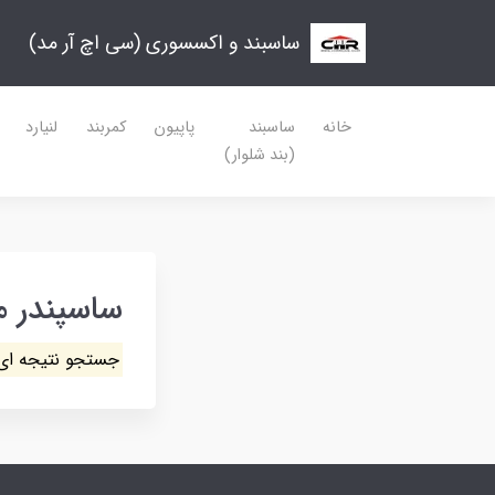
ساسبند و اکسسوری (سی اچ آر مد)
خانه
ساسبند
پاپیون
کمربند
لنیارد
(بند شلوار)
ساسپندر مر
جستجو نتیجه ای