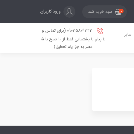
ورود کاربران
سبد خرید شما
0
09035809343 (برای تماس و
سایر
یا پیام با پشتیبانی فقط از 10 صبح تا 5
عصر به جز ایام تعطیل)