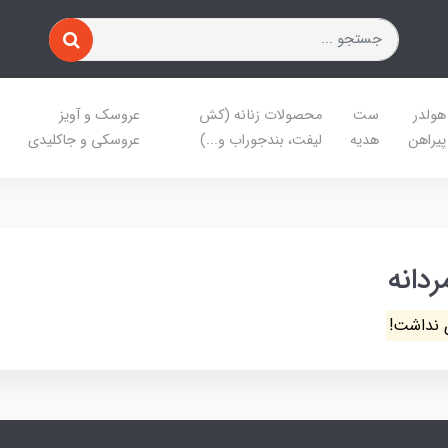
هولدر
ست
محصولات زنانه (کش
عروسک و آویز
پیراهن
هدیه
لیفت، بندجوراب و...)
عروسکی و جاکلیدی
دانه
 نداشت!