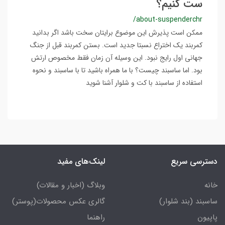
ست کنیم؟
/about-suspenderchr
ممکن است پذیرش این موضوع برایتان سخت باشد اگر بدانید
کمربند یک اختراع نسبتا جدید است. بستن کمربند قبل از جنگ
جهانی اول رایج نبود. این وسیله آن زمان فقط مخصوص ارتش
بود. اما ساسبند چیست؟ با ما همراه باشید تا با ساسبند و نحوه
استفاده از ساسبند با کت و شلوار آشنا شوید
دسترسی سریع
لینک‌های مفید
خانه
وبلاگ (اخبار و مقالات)
ساسبند (بند شلوار)
گالری عکس محصولات(پوستر)
پاپیون
راهنما