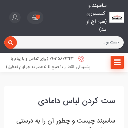
ساسبند و
اکسسوری
0
(سی اچ آر
مد)
09035809343 (برای تماس و یا پیام با
پشتیبانی فقط از 10 صبح تا 5 عصر به جز ایام تعطیل)
ست کردن لباس دامادی
ساسبند چیست و چطور آن را به درستی