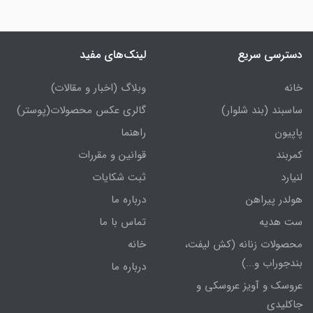
دسترسی سریع
لینک‌های مفید
خانه
وبلاگ (اخبار و مقالات)
ساسبند (بند شلوار)
گالری عکس محصولات(پوستر)
پاپیون
راهنما
کمربند
قوانین و مقررات
لنیارد
ثبت شکایات
هولدر پیراهن
درباره ما
ست هدیه
تماس با ما
محصولات زنانه (کش لیفت،
خانه
بندجوراب و...)
درباره ما
عروسک و آویز عروسکی و
جاکلیدی