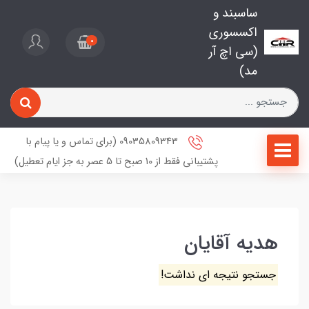
ساسبند و
اکسسوری
0
(سی اچ آر
مد)
09035809343 (برای تماس و یا پیام با
پشتیبانی فقط از 10 صبح تا 5 عصر به جز ایام تعطیل)
هدیه آقایان
جستجو نتیجه ای نداشت!