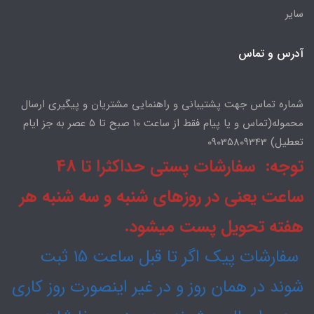
سایر
آدرس و تماس
شماره تماس جهت پشتیبانی و راهنمایی مشتریان و پیگیری ارسال
محموله(تماس و یا پیام فقط از ساعت ۱۰ صبح تا ۵ عصر به جز ایام
تعطیل) 09035809343
توجه: سفارشات پستی حداکثرا تا 48
ساعت یعنی در روزهای شنبه و سه شنبه هر
هفته تحویل پست میشود.
سفارشات پیک اگر تا قبل ساعت 15 ثبت
شوند در همان روز و در غیر اینصورت روز کاری