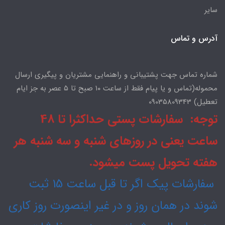
سایر
آدرس و تماس
شماره تماس جهت پشتیبانی و راهنمایی مشتریان و پیگیری ارسال
محموله(تماس و یا پیام فقط از ساعت ۱۰ صبح تا ۵ عصر به جز ایام
تعطیل) 09035809343
توجه: سفارشات پستی حداکثرا تا 48
ساعت یعنی در روزهای شنبه و سه شنبه هر
هفته تحویل پست میشود.
سفارشات پیک اگر تا قبل ساعت 15 ثبت
شوند در همان روز و در غیر اینصورت روز کاری