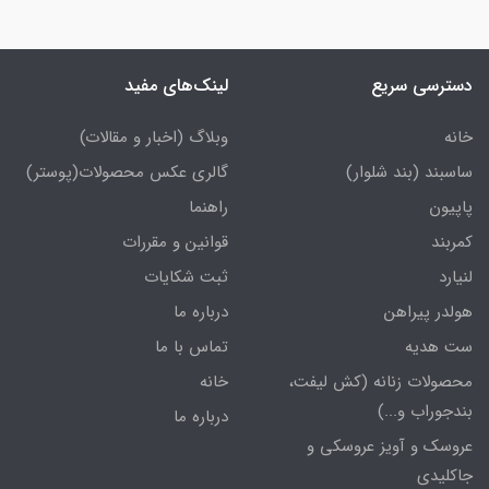
دسترسی سریع
لینک‌های مفید
خانه
وبلاگ (اخبار و مقالات)
ساسبند (بند شلوار)
گالری عکس محصولات(پوستر)
پاپیون
راهنما
کمربند
قوانین و مقررات
لنیارد
ثبت شکایات
هولدر پیراهن
درباره ما
ست هدیه
تماس با ما
محصولات زنانه (کش لیفت،
خانه
بندجوراب و...)
درباره ما
عروسک و آویز عروسکی و
جاکلیدی