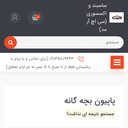
ساسبند و
اکسسوری
0
(سی اچ آر
مد)
09035809343 (برای تماس و یا پیام با
پشتیبانی فقط از 10 صبح تا 5 عصر به جز ایام تعطیل)
پاپیون بچه گانه
جستجو نتیجه ای نداشت!