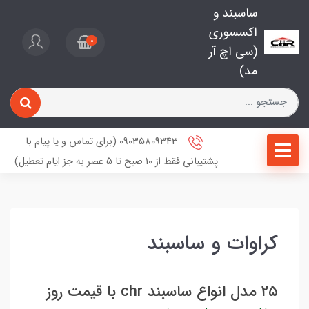
ساسبند و
اکسسوری
0
(سی اچ آر
مد)
09035809343 (برای تماس و یا پیام با
پشتیبانی فقط از 10 صبح تا 5 عصر به جز ایام تعطیل)
کراوات و ساسبند
۲۵ مدل انواع ساسبند chr با قیمت روز