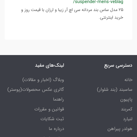
/suspender-mens-veblag
۲۵ مدل ساس بند مردانه سی اچ آر زیبا و ارزان با قیمت روز و
خرید اینترنتی.
دسترسی سریع
لینک‌های مفید
خانه
وبلاگ (اخبار و مقالات)
ساسبند (بند شلوار)
گالری عکس محصولات(پوستر)
پاپیون
راهنما
کمربند
قوانین و مقررات
لنیارد
ثبت شکایات
هولدر پیراهن
درباره ما