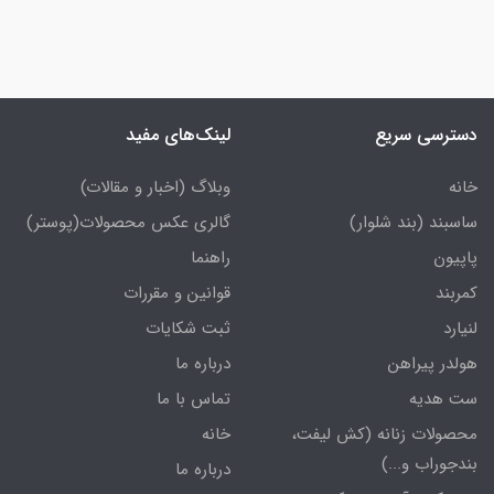
دسترسی سریع
لینک‌های مفید
خانه
وبلاگ (اخبار و مقالات)
ساسبند (بند شلوار)
گالری عکس محصولات(پوستر)
پاپیون
راهنما
کمربند
قوانین و مقررات
لنیارد
ثبت شکایات
هولدر پیراهن
درباره ما
ست هدیه
تماس با ما
محصولات زنانه (کش لیفت،
خانه
بندجوراب و...)
درباره ما