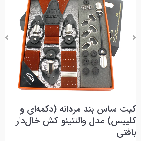
کیت ساس بند مردانه (دکمه‌ای و
کلیپس) مدل والنتینو کش خال‌دار
بافتی