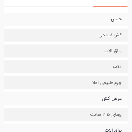
جنس
کش نساجی
یراق الات
دکمه
چرم طبیعی اعلا
عرض کش
پهنای ۳.۵ سانت
یراق الات