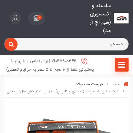
ساسبند و
اکسسوری
0
(سی اچ آر
مد)
09035809343 (برای تماس و یا پیام با
پشتیبانی فقط از 10 صبح تا 5 عصر به جز ایام تعطیل)
خانه
فهرست محصولات
کیت ساس بند مردانه (دکمه‌ای و کلیپس) مدل والنتینو کش خال‌دار بافتی