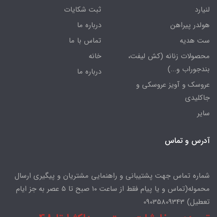
لنیارد
ثبت شکایات
هولدر پیراهن
درباره ما
ست هدیه
تماس با ما
محصولات زنانه (کش لیفت،
خانه
بندجوراب و...)
درباره ما
عروسک و آویز عروسکی و
جاکلیدی
سایر
آدرس و تماس
شماره تماس جهت پشتیبانی و راهنمایی مشتریان و پیگیری ارسال
محموله(تماس و یا پیام فقط از ساعت ۱۰ صبح تا ۵ عصر به جز ایام
تعطیل) 09035809343