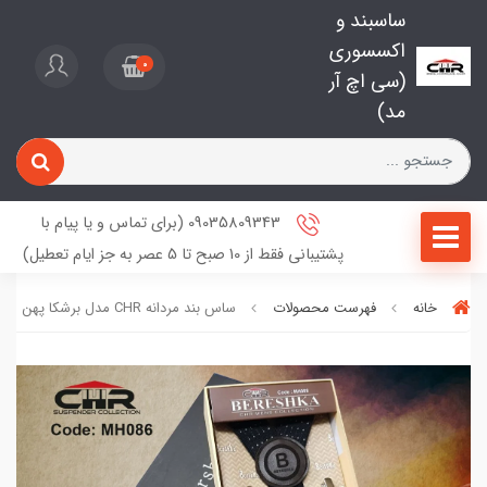
ساسبند و
اکسسوری
0
(سی اچ آر
مد)
09035809343 (برای تماس و یا پیام با
پشتیبانی فقط از 10 صبح تا 5 عصر به جز ایام تعطیل)
خانه
فهرست محصولات
ساس بند مردانه CHR مدل برشکا پهن