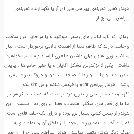
هولدر کشی کمربندی پیراهن سی اچ آر یا نگهدارنده کمربندی
پیراهن سی اچ آر:
زمانی که باید لباس های رسمی بپوشید و یا در جایی قرار ملاقات
و جلسه دارید که ظاهر شما از اهمیت بالایی برخوردار است ، نیاز
به اکسسوری هایی برای داشتن ظاهری آراسته و مناسب خواهید
داشت . یکی از بزرگترین مشکل آقایان و یا حتی خانم ها ، پریدن
لباس به بیرون از شلوار یا نا صاف ایستادن و چروک پیراهن می
باشد . هولدر پیراهن chrو یا فیکس کننده لباس chr یک
نگهدارنده بسیار عالی و بدون دردسر است که همانند دیگر هولدر
ها دارای قفل های سگکی متعدد و فشار بر روی بدن نیست . این
هولدر از جنس کشی بسیار نرم بوده و دارای یک حلقه فلزی است
که باید آخريد دکمه پیراهن خود را از داخل آن رد نمایید و به
طرف دیگر هولدر متصل نمایید . هولدر پیراهن سی اچ آر را هم