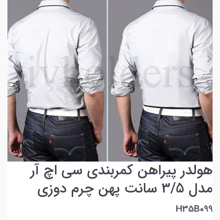
هولدر پیراهن کمربندی سی اچ آر
مدل 3/5 سانت پهن چرم دوزی
H35B099