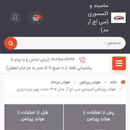
ساسبند و
اکسسوری
0
(سی اچ آر
مد)
09035809343 (برای تماس و یا پیام با
پشتیبانی فقط از 10 صبح تا 5 عصر به جز ایام تعطیل)
خانه
هولدر پیراهن
هولدر مردانه
هولدر پیراهن کمربندی سی اچ آر مدل 3/5 سانت پهن چرم دوزی