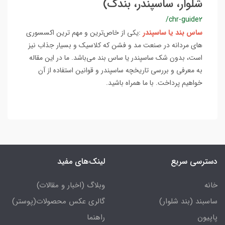
شلوار، ساسپندر، بندک)
/chr-guide2
ساس بند یا ساسپندر
:یکی از خاص‌ترین و مهم ترین اکسسوری
های مردانه در صنعت مد و فشن که کلاسیک و بسیار جذاب نیز
است، بدون شک ساسپندر یا ساس بند می‌باشد. ما در این مقاله
به معرفی و بررسی تاریخچه ساسپندر و قوانین استفاده از آن
خواهیم پرداخت. با ما همراه باشید.
دسترسی سریع
لینک‌های مفید
خانه
وبلاگ (اخبار و مقالات)
ساسبند (بند شلوار)
گالری عکس محصولات(پوستر)
پاپیون
راهنما