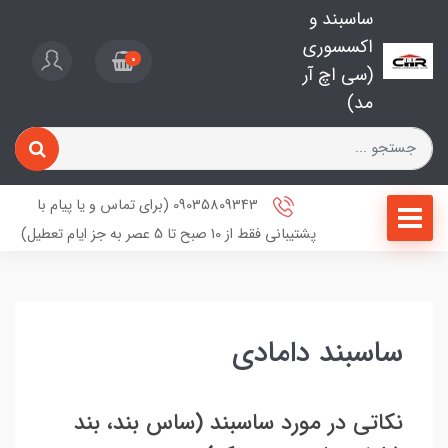
ساسبند و
اکسسوری
0
(سی اچ آر
مد)
09035809343 (برای تماس و یا پیام با
پشتیبانی فقط از 10 صبح تا 5 عصر به جز ایام تعطیل)
ساسبند دامادی
نکاتی در مورد ساسبند (ساس بند، بند