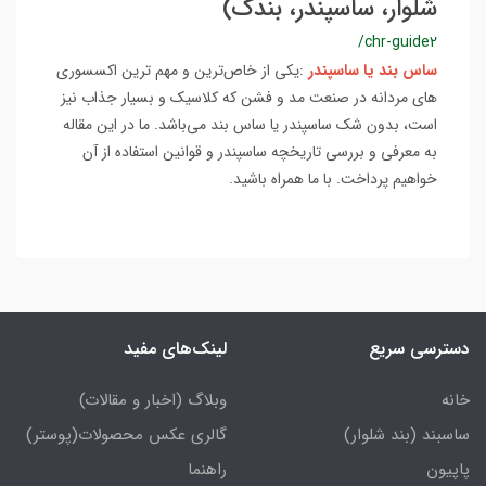
شلوار، ساسپندر، بندک)
/chr-guide2
ساس بند یا ساسپندر
:یکی از خاص‌ترین و مهم ترین اکسسوری
های مردانه در صنعت مد و فشن که کلاسیک و بسیار جذاب نیز
است، بدون شک ساسپندر یا ساس بند می‌باشد. ما در این مقاله
به معرفی و بررسی تاریخچه ساسپندر و قوانین استفاده از آن
خواهیم پرداخت. با ما همراه باشید.
دسترسی سریع
لینک‌های مفید
خانه
وبلاگ (اخبار و مقالات)
ساسبند (بند شلوار)
گالری عکس محصولات(پوستر)
پاپیون
راهنما