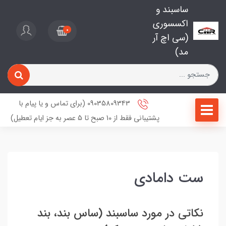
ساسبند و
اکسسوری
0
(سی اچ آر
مد)
09035809343 (برای تماس و یا پیام با
پشتیبانی فقط از 10 صبح تا 5 عصر به جز ایام تعطیل)
ست دامادی
نکاتی در مورد ساسبند (ساس بند، بند