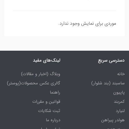
موردی برای نمایش وجود ندارد.
دسترسی سریع
لینک‌های مفید
خانه
وبلاگ (اخبار و مقالات)
ساسبند (بند شلوار)
گالری عکس محصولات(پوستر)
پاپیون
راهنما
کمربند
قوانین و مقررات
لنیارد
ثبت شکایات
هولدر پیراهن
درباره ما