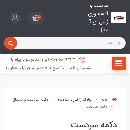
ساسبند و
اکسسوری
0
(سی اچ آر
مد)
09035809343 (برای تماس و یا پیام با
پشتیبانی فقط از 10 صبح تا 5 عصر به جز ایام تعطیل)
خانه
وبلاگ (اخبار و مقالات)
دکمه سردست و سنجاق کراوات
دکمه سردست
دکمه سردست