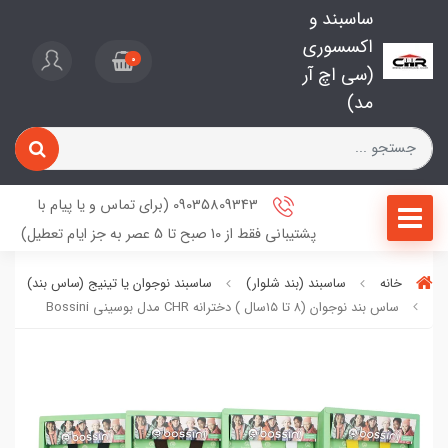
ساسبند و
اکسسوری
0
(سی اچ آر
مد)
09035809343 (برای تماس و یا پیام با
پشتیبانی فقط از 10 صبح تا 5 عصر به جز ایام تعطیل)
خانه
ساسبند (بند شلوار)
ساسبند نوجوان یا تینیج (ساس‌ بند)
ساس بند نوجوان (۸ تا ۱۵سال ) دخترانه CHR مدل بوسینی Bossini