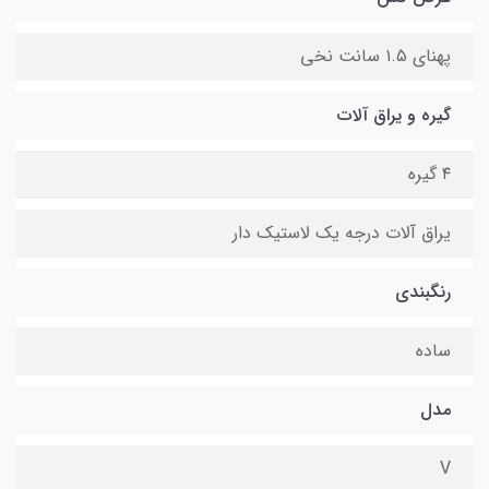
پهنای ۱.۵ سانت نخی
گیره و یراق آلات
۴ گیره
یراق آلات درجه یک لاستیک دار
رنگبندی
ساده
مدل
V