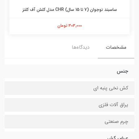
ساسبند نوجوان (7 تا 15 سال) CHR مدل کلش آف کلنز
303,000 تومان
مشخصات
دیدگاه‌ها
جنس
کش نخی پنبه ای
یراق آلات فلزی
چرم صنعتی
عرض کش