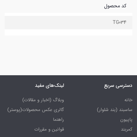
کد محصول
TG034
دسترسی سریع
لینک‌های مفید
خانه
وبلاگ (اخبار و مقالات)
ساسبند (بند شلوار)
گالری عکس محصولات(پوستر)
پاپیون
راهنما
کمربند
قوانین و مقررات