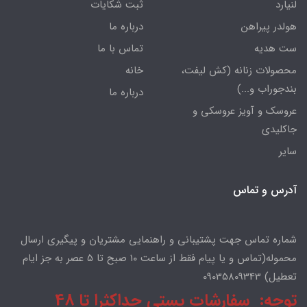
لنیارد
ثبت شکایات
هولدر پیراهن
درباره ما
ست هدیه
تماس با ما
محصولات زنانه (کش لیفت،
خانه
بندجوراب و...)
درباره ما
عروسک و آویز عروسکی و
جاکلیدی
سایر
آدرس و تماس
شماره تماس جهت پشتیبانی و راهنمایی مشتریان و پیگیری ارسال
محموله(تماس و یا پیام فقط از ساعت ۱۰ صبح تا ۵ عصر به جز ایام
تعطیل) 09035809343
توجه: سفارشات پستی حداکثرا تا 48