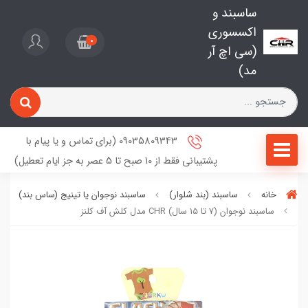
ساسبند و
اکسسوری
0
(سی اچ آر
مد)
09035809343 (برای تماس و یا پیام با
پشتیبانی فقط از 10 صبح تا 5 عصر به جز ایام تعطیل)
خانه
ساسبند (بند شلوار)
ساسبند نوجوان یا تینیج (ساس‌ بند)
ساسبند نوجوان (7 تا 15 سال) CHR مدل کلش آف کلنز