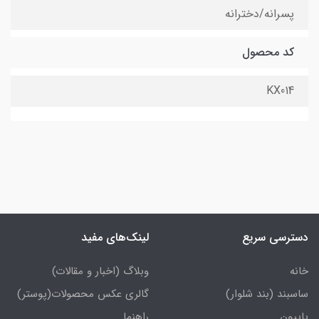
پسرانه/دخترانه
کد محصول
KX014
دسترسی سریع
لینک‌های مفید
خانه
وبلاگ (اخبار و مقالات)
ساسبند (بند شلوار)
گالری عکس محصولات(پوستر)
پاپیون
راهنما