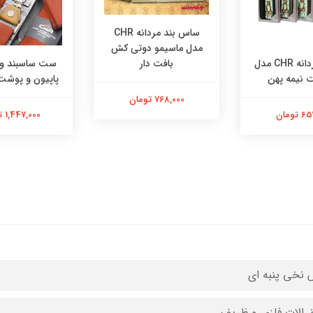
ساس بند مردانه CHR
مدل ماسیمو دوتی کش
بافت دار
ساسبند مردانه CHR مدل
ست ساسبند و ک
 نیمه پهن
پاپیون و پوشت 
768,000 تومان
تومان
1,447,000 تومان
نخی پنبه ای
ق الات فلزی و ظریف