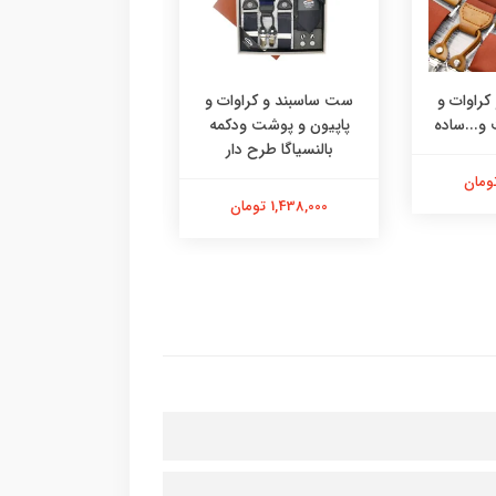
راوات و
ست ساسبند و کراوات و
ساس بن
و...ساده
پاپیون و پوشت ودکمه
مدل فری گامو ۶ گیره
بالنسیاگا طرح دار
596,000 تومان
1,438,000 تومان