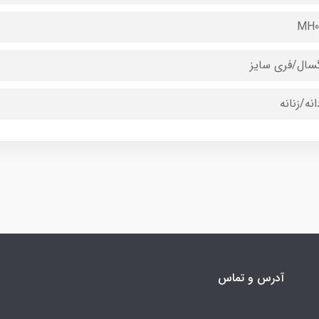
MH0
گسال/فری سایز
انه/زنانه
آدرس و تماس