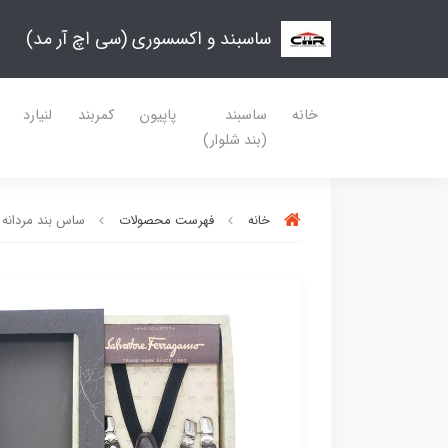
ساسبند و اکسسوری (سی اچ آر مد)
خانه
ساسبند
پاپیون
کمربند
لنیارد
(بند شلوار)
خانه
فهرست محصولات
ساس بند مردانه CHR مدل فری گامو ۶ گیره