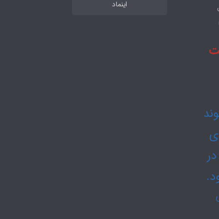
اینماد
 تا 48 ساعت
 15 ثبت شوند
دی
در