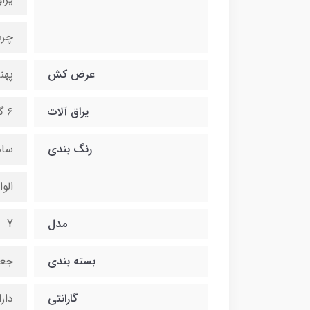
چرم
عرض کش
پهنای ۱ سان
یراق آلات
۶ گیره ظریف فلزی با ابکاری نیکل و دودی
رنگ بندی
ساد
الوا
مدل
Y
بسته بندی
جعب
گارانتی
دارای گارانت