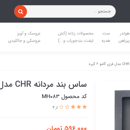
هولدر
ست
محصولات زنانه (کش
عروسک و آویز
پیراهن
هدیه
لیفت، بندجوراب و...)
عروسکی و جاکلیدی
ساس بند مردانه CHR مدل فری گامو ۶ گیره
کد محصول MH083
از 4
596,000
تومان