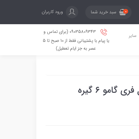
ورود کاربران
سبد خرید شما
0
09035809343 (برای تماس و
سایر
یا پیام با پشتیبانی فقط از 10 صبح تا 5
عصر به جز ایام تعطیل)