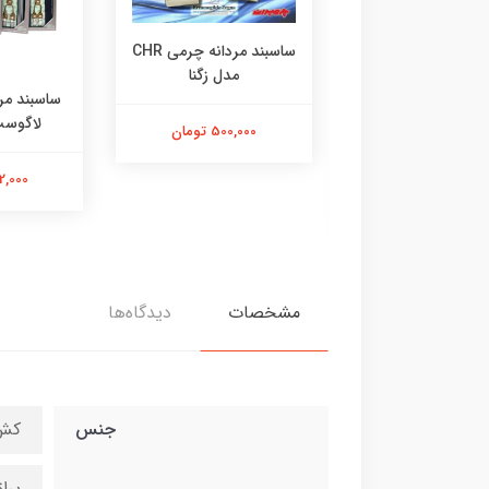
ساسبند مردانه چرمی CHR
مدل زگنا
ند و پاپیون مردانه
CHR مدل لاگوست نیمه
لاگوست
500,000 تومان
پهن
652,000 
896,000 تومان
مشخصات
دیدگاه‌ها
جنس
کش 
یرا