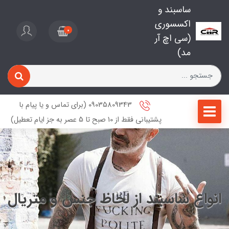
ساسبند و
اکسسوری
0
(سی اچ آر
مد)
09035809343 (برای تماس و یا پیام با
پشتیبانی فقط از 10 صبح تا 5 عصر به جز ایام تعطیل)
انواع ساسبند از لحاظ جنس و متریال