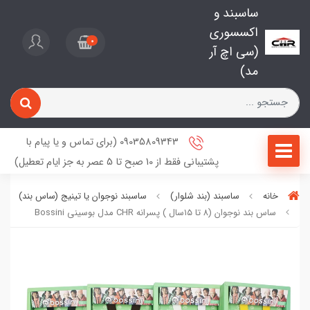
ساسبند و
اکسسوری
0
(سی اچ آر
مد)
09035809343 (برای تماس و یا پیام با
پشتیبانی فقط از 10 صبح تا 5 عصر به جز ایام تعطیل)
خانه
ساسبند (بند شلوار)
ساسبند نوجوان یا تینیج (ساس‌ بند)
ساس بند نوجوان (۸ تا ۱۵سال ) پسرانه CHR مدل بوسینی Bossini