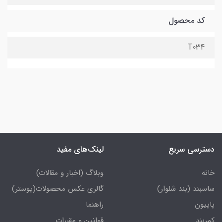
کد محصول
T034
دسترسی سریع
لینک‌های مفید
خانه
وبلاگ (اخبار و مقالات)
ساسبند (بند شلوار)
گالری عکس محصولات(پوستر)
پاپیون
راهنما
کمربند
قوانین و مقررات