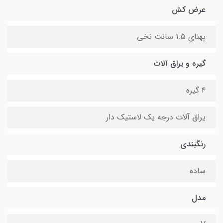
عرض کش
پهنای ۱.۵ سانت نخی
گیره و یراق آلات
۴ گیره
یراق آلات درجه یک لاستیک دار
رنگبندی
ساده
مدل